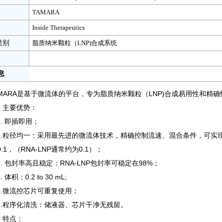
TAMARA
Inside Therapeutics
类别
脂质纳米颗粒（LNP)合成系统
息
AMARA是基于微流体的平台，
专为
脂质纳米颗粒（LNP)合成
易用性和精确
、主要优势：
. 即插即用；
.粒径均一：采用最先进的微流体技术，精确控制流速、混合条件，可实
)≤0.1，（RNA-LNP通常约为0.1）；
. 包封率高且稳定：
RNA-LNP
包封率可稳定在98%；
. 体积
：
0.2 to 30 mL;
.
微流控芯片可重复使用：
.程序化清洗：储液器、芯片干净无残留
。
、特点：