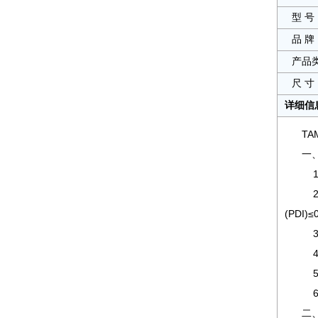
型 号
品 牌
产品
尺 寸
详细信
T
一
1
2
(PDI
3
4
5
6
二