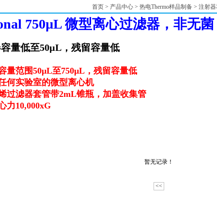
首页
>
产品中心
>
热电Thermo样品制备
>
注射器
ional 750µL 微型离心过滤器，非无菌
容量低至50µL，残留容量低
容量范围50μL至750μL，残留容量低
任何实验室的微型离心机
烯过滤器套管带2mL锥瓶，加盖收集管
力10,000xG
暂无记录！
<<