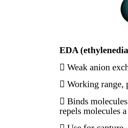
EDA (ethylenedi

Weak anion exc

Working range,

Binds molecules
repels molecules a

Use for capture, 