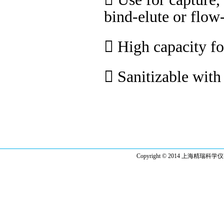
bind-elute or flo

High capacity f

Sanitizable wi
Copyright © 2014 上海精瑞科学仪器有