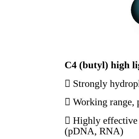
C4 (butyl) high 

Strongly hydrop

Working range,

Highly effective
(pDNA, RNA)