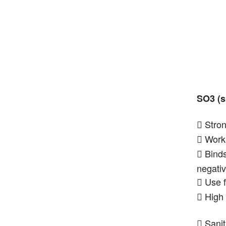
SO3 (s
Stro

Work

Binds

negati
Use f

High 

Sani
