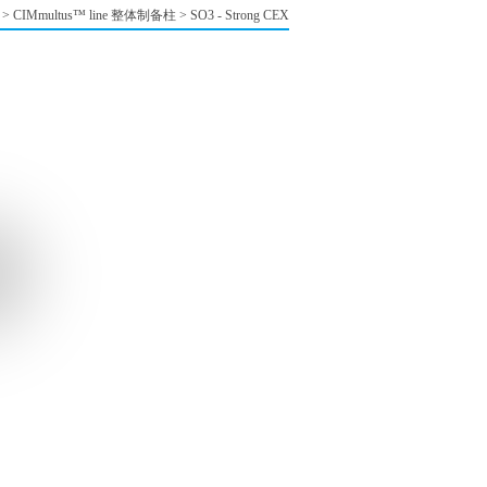
>
CIMmultus™ line 整体制备柱
>
SO3 - Strong CEX