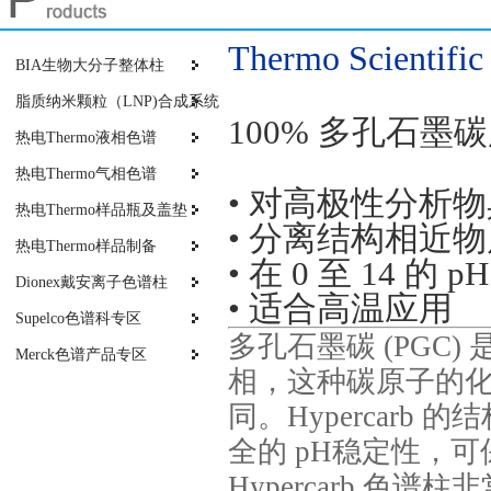
T
hermo Scientifi
BIA生物大分子整体柱
脂质纳米颗粒（LNP)合成系统
100%
多孔石墨碳
热电Thermo液相色谱
热电Thermo气相色谱
•
对高极性分析物
热电Thermo样品瓶及盖垫
•
分离结构相近物
热电Thermo样品制备
•
在
0
至
14
的
p
Dionex戴安离子色谱柱
•
适合高温应用
Supelco色谱科专区
多孔石墨碳
(PGC)
Merck色谱产品专区
相，这种碳原子的
同。
Hypercarb
的结
全的
pH
稳定性，可
Hypercarb
色谱柱非